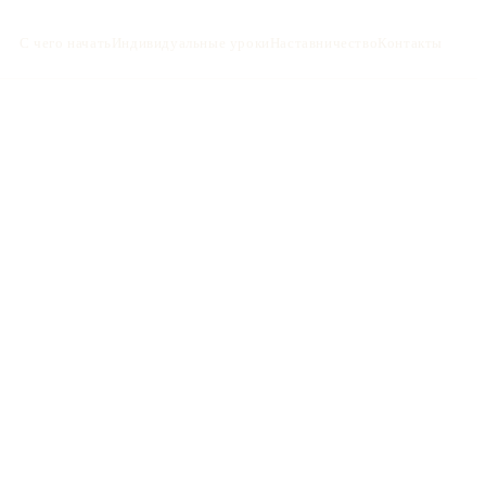
С чего начать
Индивидуальные уроки
Наставничество
Контакты